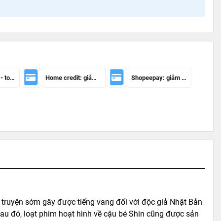
Mã giảm 100k - toàn sàn
Home credit: giảm 50.000đ cho đơn hàng từ 150.000đ
Shopeepay: giảm 20k cho đh từ 30k
truyện sớm gây được tiếng vang đối với độc giả Nhật Bản
sau đó, loạt phim hoạt hình về cậu bé Shin cũng được sản