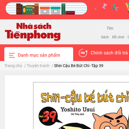
Sách
Đồ chơi
Chính sách đổi trả
Danh mục sản phẩm
Trang chủ
/
Truyện tranh
/
Shin Cậu Bé Bút Chì -Tập 39