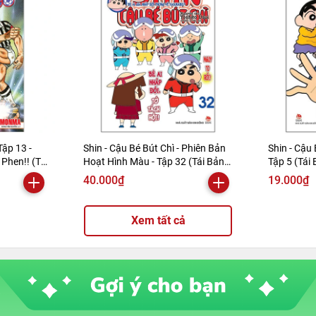
Tập 13 -
Shin - Cậu Bé Bút Chì - Phiên Bản
Shin - Cậu 
Phen!! (Tái
Hoạt Hình Màu - Tập 32 (Tái Bản
Tập 5 (Tái
2019)
40.000₫
19.000₫
Xem tất cả