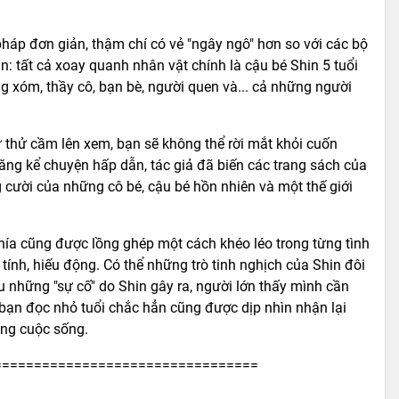
 pháp đơn giản, thậm chí có vẻ "ngây ngô" hơn so với các bộ
: tất cả xoay quanh nhân vật chính là cậu bé Shin 5 tuổi
g xóm, thầy cô, bạn bè, người quen và... cả những người
 thử cầm lên xem, bạn sẽ không thể rời mắt khỏi cuốn
năng kể chuyện hấp dẫn, tác giả đã biến các trang sách của
 cười của những cô bé, cậu bé hồn nhiên và một thế giới
ía cũng được lồng ghép một cách khéo léo trong từng tình
tính, hiếu động. Có thể những trò tinh nghịch của Shin đôi
u những "sự cố" do Shin gây ra, người lớn thấy mình cần
 bạn đọc nhỏ tuổi chắc hẳn cũng được dịp nhìn nhận lại
rong cuộc sống.
=================================