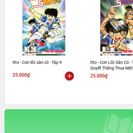
Itto - Cơn lốc sân cỏ - Tập 9
Itto - Cơn Lốc Sân Cỏ - 
Quyết Thắng Thua Một 
Bản 2024)
25.000₫
25.000₫