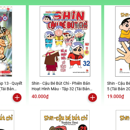
ập 13 - Quyết
Shin - Cậu Bé Bút Chì - Phiên Bản
Shin - Cậu Bé
(Tái Bản
Hoạt Hình Màu - Tập 32 (Tái Bản
5 (Tái Bản 2
2019)
40.000₫
19.000₫