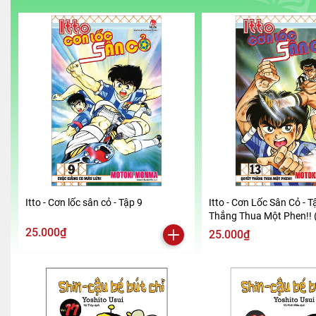
Itto - Cơn lốc sân cỏ - Tập 9
Itto - Cơn Lốc Sân Cỏ - T
Thắng Thua Một Phen!! 
2024)
25.000₫
25.000₫