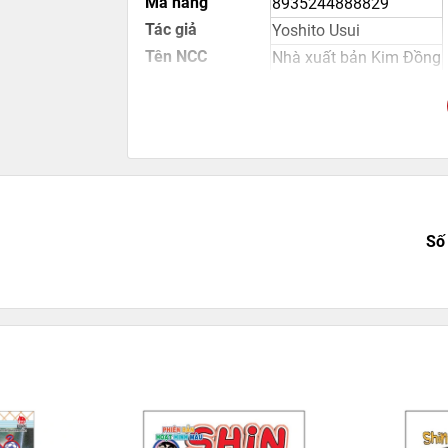
Mã hàng
8935244888829
Tác giả
Yoshito Usui
Tên NCC
Nhà xuất bản Kim Đồng
NXB
Kim Đồng
Kích thước bao bì
20.5 x 14.5 x 0.6 cm
Trọng lượng (gr)
159
Số trang
124
Hình thức
Bìa mềm
Số