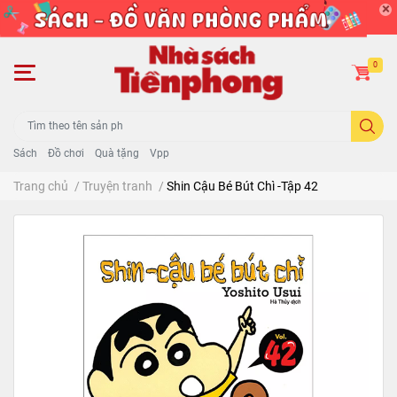
0
Sách
Đồ chơi
Quà tặng
Vpp
Trang chủ
/
Truyện tranh
/
Shin Cậu Bé Bút Chì -Tập 42