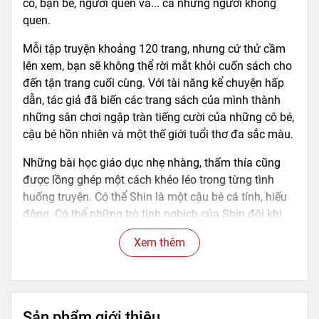
cô, bạn bè, người quen và... cả những người không
quen.
Mỗi tập truyện khoảng 120 trang, nhưng cứ thử cầm
lên xem, bạn sẽ không thể rời mắt khỏi cuốn sách cho
đến tận trang cuối cùng. Với tài năng kể chuyện hấp
dẫn, tác giả đã biến các trang sách của mình thành
những sân chơi ngập tràn tiếng cười của những cô bé,
cậu bé hồn nhiên và một thế giới tuổi thơ đa sắc màu.
Những bài học giáo dục nhẹ nhàng, thấm thía cũng
được lồng ghép một cách khéo léo trong từng tình
huống truyện. Có thể Shin là một cậu bé cá tính, hiếu
động. Có thể những trò tinh nghịch của Shin đôi khi
quá trớn, chẳng chừa một ai. Nhưng sau những "sự
Xem thêm
cố" do Shin gây ra, người lớn thấy mình cần "quan
tâm" đến trẻ con nhiều hơn nữa, các bạn đọc nhỏ tuổi
chắc hẳn cũng được dịp nhìn nhận lại bản thân, để
phân biệt điều tốt điều xấu trong cuộc sống.
Sản phẩm giới thiệu