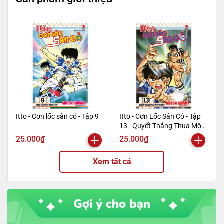
==========================================
=========================
Mã hàng
8935244888850
Tác giả
Yoshito Usui
Tên NCC
Nhà xuất bản Kim Đồng
NXB
Kim Đồng
Kích thước bao bì
20.5 x 14.5 x 0.6 cm
Trọng lượng (gr)
159
Itto - Cơn lốc sân cỏ - Tập 9
Itto - Cơn Lốc Sân Cỏ - Tập
Số trang
124
13 - Quyết Thắng Thua Một
Hình thức
Bìa mềm
Phen!! (Tái Bản 2024)
25.000₫
25.000₫
Xem tất cả