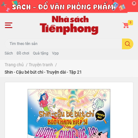
0
Sách
Đồ chơi
Quà tặng
Vpp
Trang chủ
/
Truyện tranh
/
Shin - Cậu bé bút chì - Truyện dài - Tập 21