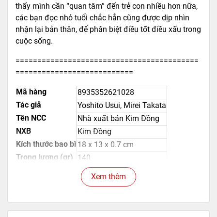
thấy mình cần “quan tâm” đến trẻ con nhiều hơn nữa,
các bạn đọc nhỏ tuổi chắc hẳn cũng được dịp nhìn
nhận lại bản thân, để phân biệt điều tốt điều xấu trong
cuộc sống.
==========================================
===========================
Mã hàng
8935352621028
Tác giả
Yoshito Usui, Mirei Takata
Tên NCC
Nhà xuất bản Kim Đồng
NXB
Kim Đồng
Kích thước bao bì
18 x 13 x 0.7 cm
Trọng lượng (gr)
140
Số trang
144
Xem thêm
Hình thức
Bìa mềm