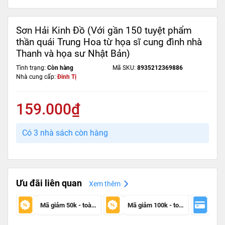
Sơn Hải Kinh Đồ (Với gần 150 tuyệt phẩm
thần quái Trung Hoa từ họa sĩ cung đình nhà
Thanh và họa sư Nhật Bản)
Tình trạng:
Còn hàng
Mã SKU:
8935212369886
Nhà cung cấp:
Đinh Tị
159.000₫
Có 3 nhà sách còn hàng
Ưu đãi liên quan
Xem thêm
Mã giảm 50k - toàn sàn
Mã giảm 100k - toàn sàn