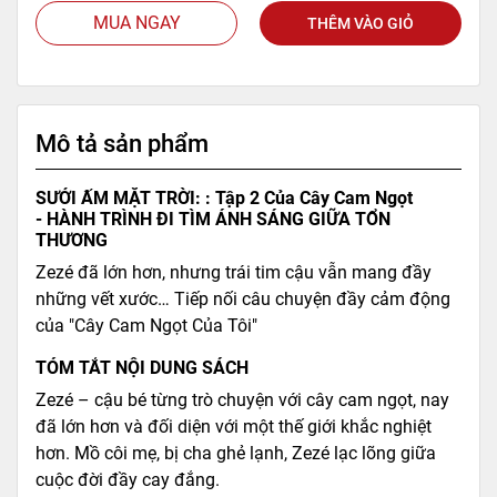
MUA NGAY
THÊM VÀO GIỎ
Mô tả sản phẩm
SƯỞI ẤM MẶT TRỜI: : Tập 2 Của Cây Cam Ngọt
- HÀNH TRÌNH ĐI TÌM ÁNH SÁNG GIỮA TỔN
THƯƠNG
Zezé đã lớn hơn, nhưng trái tim cậu vẫn mang đầy
những vết xước… Tiếp nối câu chuyện đầy cảm động
của "Cây Cam Ngọt Của Tôi"
TÓM TẮT NỘI DUNG SÁCH
Zezé – cậu bé từng trò chuyện với cây cam ngọt, nay
đã lớn hơn và đối diện với một thế giới khắc nghiệt
hơn. Mồ côi mẹ, bị cha ghẻ lạnh, Zezé lạc lõng giữa
cuộc đời đầy cay đắng.