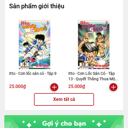
Tác giả
Joses Mauro De Vasconcelos
Sản phẩm giới thiệu
Tên NCC
Nhã Nam
NXB
Hội Nhà Văn
Kích thước bao bì
20.5 x 14 x 1.8 cm
Trọng lượng
400gr
Số trang
376
Hình thức
Bìa mềm
Itto - Cơn lốc sân cỏ - Tập 9
Itto - Cơn Lốc Sân Cỏ - Tập
13 - Quyết Thắng Thua Một
Phen!! (Tái Bản 2024)
25.000₫
25.000₫
Xem tất cả