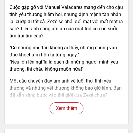
Cuộc gặp gỡ với Manuel Valadares mang đến cho cậu
tình yêu thương hiếm hoi, nhưng định mệnh tàn nhẫn
lại cướp đi tất cả. Zezé sẽ phải đối mặt với mất mát ra
sao? Liệu ánh sáng ấm áp của mặt trời có còn sưởi
ấm trái tim cậu?
"Có những nỗi đau không ai thấy, nhưng chúng vẫn
đục khoét tâm hồn ta từng ngày."
"Nếu lớn lên nghĩa là quên đi những người mình yêu
thương, thì cháu không muốn nữa!"
Một câu chuyện đầy ám ảnh về tuổi thơ, tình yêu
thương và những vết thương không bao giờ lành. Bạn
đã sẵn sàng bước vào thế giới của Zezé chưa?
==========================================
Xem thêm
============================
Mã hàng
8935235242173