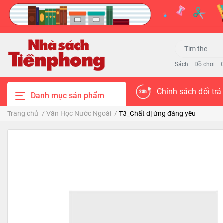
Sách
Đồ chơi
Chính sách đổi trả
Danh mục sản phẩm
Trang chủ
/
Văn Học Nước Ngoài
/
T3_Chất dị ứng đáng yêu