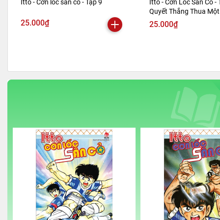
Itto - Cơn lốc sân cỏ - Tập 9
Itto - Cơn Lốc Sân Cỏ - 
Quyết Thắng Thua Một 
Bản 2024)
25.000₫
25.000₫