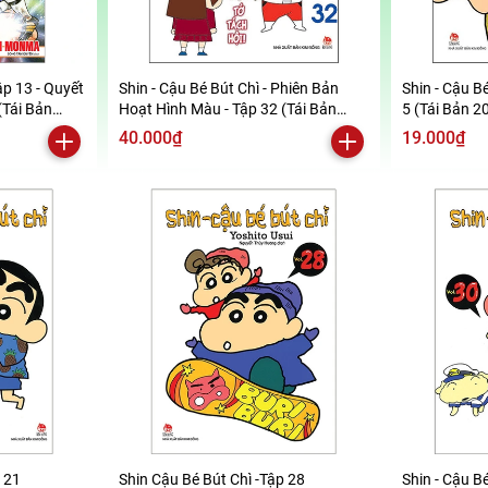
ập 13 - Quyết
Shin - Cậu Bé Bút Chì - Phiên Bản
Shin - Cậu Bé
(Tái Bản
Hoạt Hình Màu - Tập 32 (Tái Bản
5 (Tái Bản 2
2019)
40.000₫
19.000₫
p 21
Shin Cậu Bé Bút Chì -Tập 28
Shin - Cậu Bé