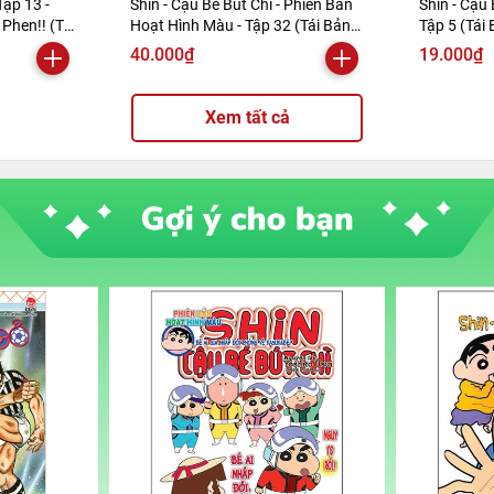
Tập 13 -
Shin - Cậu Bé Bút Chì - Phiên Bản
Shin - Cậu 
Phen!! (Tái
Hoạt Hình Màu - Tập 32 (Tái Bản
Tập 5 (Tái
2019)
40.000₫
19.000₫
Xem tất cả