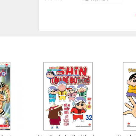
NXB
Dân Trí
Kích thước bao bì
20.5 x 14.5 x 2 cm
Trọng lượng
420gr
Số trang
404
Hình thức
Bìa mềm