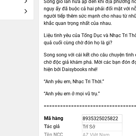
Sóng gió lần nữa ập đến khi địa phương nơ
nguy ấy đã buộc cả hai phải đối mặt với nỗ
người tiếp thêm sức mạnh cho nhau từ nhữ
khắc quan trọng nhất của nhau.
Liệu tình yêu của Tống Dục và Nhạc Tri Th
quả cuối cùng chờ đón họ là gì?
Song song với cái kết cho câu chuyện tình 
chờ độc giả khám phá. Mời các bạn đón đọ
hiện bởi Daisybooks nhé!
“Anh yêu em, Nhạc Tri Thời.”
“Anh yêu em ở mọi vũ trụ.”
=================================
Mã hàng
8935325025822
Tác giả
Trĩ Sở
Tên NCC
AZ Việt Nam