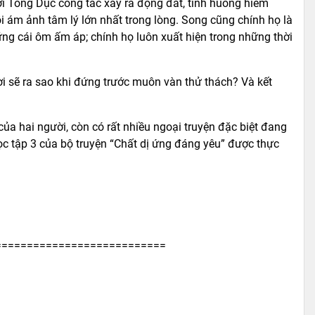
i Tống Dục công tác xảy ra động đất, tình huống hiểm
i ám ảnh tâm lý lớn nhất trong lòng. Song cũng chính họ là
ng cái ôm ấm áp; chính họ luôn xuất hiện trong những thời
ời sẽ ra sao khi đứng trước muôn vàn thử thách? Và kết
của hai người, còn có rất nhiều ngoại truyện đặc biệt đang
c tập 3 của bộ truyện “Chất dị ứng đáng yêu” được thực
===========================