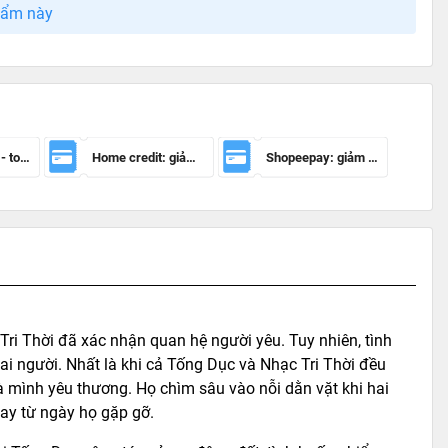
hẩm này
Mã giảm 100k - toàn sàn
Home credit: giảm 50.000đ cho đơn hàng từ 150.000đ
Shopeepay: giảm 20k cho đh từ 30k
Tri Thời đã xác nhận quan hệ người yêu. Tuy nhiên, tình
hai người. Nhất là khi cả Tống Dục và Nhạc Tri Thời đều
 mình yêu thương. Họ chìm sâu vào nỗi dằn vặt khi hai
ngay từ ngày họ gặp gỡ.