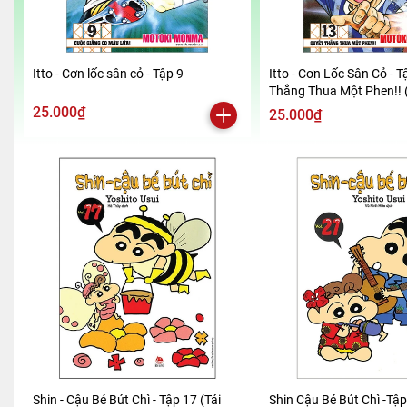
Itto - Cơn lốc sân cỏ - Tập 9
Itto - Cơn Lốc Sân Cỏ - T
Thắng Thua Một Phen!! 
2024)
25.000₫
25.000₫
Shin - Cậu Bé Bút Chì - Tập 17 (Tái
Shin Cậu Bé Bút Chì -Tậ