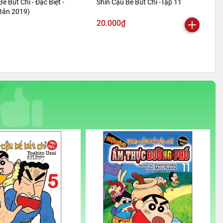
Bé Bút Chì - Đặc Biệt -
Shin Cậu Bé Bút Chì -Tập 11
 Bản 2019)
20.000₫