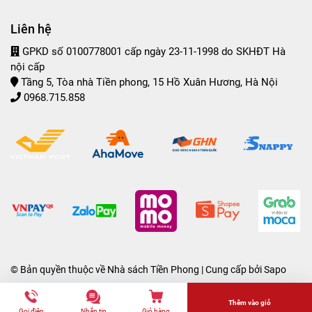
Liên hệ
GPKD số 0100778001 cấp ngày 23-11-1998 do SKHĐT Hà
nội cấp
Tầng 5, Tòa nhà Tiền phong, 15 Hồ Xuân Hương, Hà Nội
0968.715.858
© Bản quyền thuộc về
Nhà sách Tiền Phong
| Cung cấp bởi
Sapo
Thêm vào giỏ
Gọi điện
Nhắn tin
Giỏ hàng