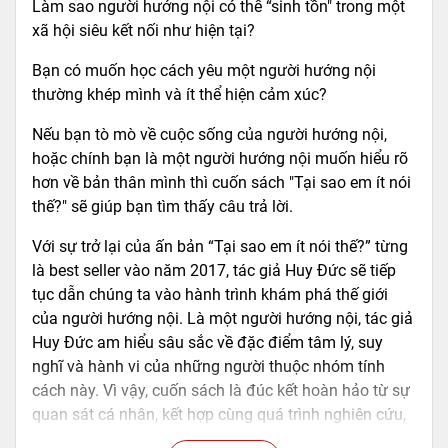
Làm sao người hướng nội có thể “sinh tồn" trong một
xã hội siêu kết nối như hiện tại?
Bạn có muốn học cách yêu một người hướng nội
thường khép mình và ít thể hiện cảm xúc?
Nếu bạn tò mò về cuộc sống của người hướng nội,
hoặc chính bạn là một người hướng nội muốn hiểu rõ
hơn về bản thân mình thì cuốn sách "Tại sao em ít nói
thế?" sẽ giúp bạn tìm thấy câu trả lời.
Với sự trở lại của ấn bản “Tại sao em ít nói thế?” từng
là best seller vào năm 2017, tác giả Huy Đức sẽ tiếp
tục dẫn chúng ta vào hành trình khám phá thế giới
của người hướng nội. Là một người hướng nội, tác giả
Huy Đức am hiểu sâu sắc về đặc điểm tâm lý, suy
nghĩ và hành vi của những người thuộc nhóm tính
cách này. Vì vậy, cuốn sách là đúc kết hoàn hảo từ sự
quan sát cá nhân, kết hợp cùng quá trình nghiên cứu,
tổng hợp, từ đó đem đến những phân tích cặn kẽ cho