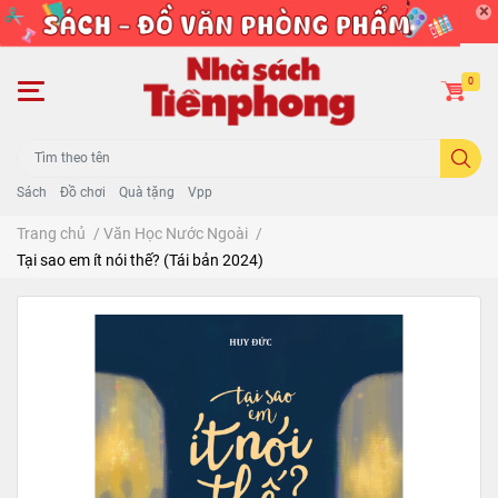
0
Sách
Đồ chơi
Quà tặng
Vpp
Trang chủ
/
Văn Học Nước Ngoài
/
Tại sao em ít nói thế? (Tái bản 2024)