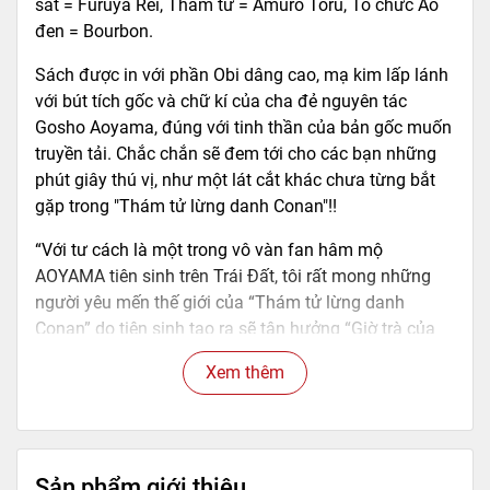
sát = Furuya Rei, Thám tử = Amuro Toru, Tổ chức Áo
đen = Bourbon.
Sách được in với phần Obi dâng cao, mạ kim lấp lánh
với bút tích gốc và chữ kí của cha đẻ nguyên tác
Gosho Aoyama, đúng với tinh thần của bản gốc muốn
truyền tải. Chắc chắn sẽ đem tới cho các bạn những
phút giây thú vị, như một lát cắt khác chưa từng bắt
gặp trong "Thám tử lừng danh Conan"!!
“Với tư cách là một trong vô vàn fan hâm mộ
AOYAMA tiên sinh trên Trái Đất, tôi rất mong những
người yêu mến thế giới của “Thám tử lừng danh
Conan” do tiên sinh tạo ra sẽ tận hưởng “Giờ trà của
Zero” hết mình. Tôi vẽ bộ truyện này cũng vì mục đích
Xem thêm
đó. Rất mong được mọi người đón nhận.” (Takahiro
Arai)
==========================================
==============
Sản phẩm giới thiệu