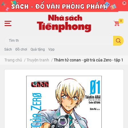
0
Sách
Đồ chơi
Quà tặng
Vpp
Trang chủ
/
Truyện tranh
/
Thám tử conan - giờ trà của Zero - tập 1