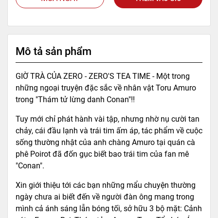
Mô tả sản phẩm
GIỜ TRÀ CỦA ZERO - ZERO'S TEA TIME - Một trong
những ngoại truyện đặc sắc về nhân vật Toru Amuro
trong "Thám tử lừng danh Conan"!!
Tuy mới chỉ phát hành vài tập, nhưng nhờ nụ cười tan
chảy, cái đầu lạnh và trái tim ấm áp, tác phẩm về cuộc
sống thường nhật của anh chàng Amuro tại quán cà
phê Poirot đã đốn gục biết bao trái tim của fan mê
"Conan".
Xin giới thiệu tới các bạn những mẩu chuyện thường
ngày chưa ai biết đến về người đàn ông mang trong
mình cả ánh sáng lẫn bóng tối, sở hữu 3 bộ mặt: Cảnh