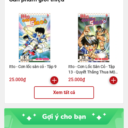
Mã hàng
8935244879858
Tác giả
Gosho Aoyama
Tên NCC
Nhà xuất bản Kim Đồng
NXB
Kim Đồng
Kích thước bao bì
18 x13cm
Trọng lượng (gr)
200
Số trang
164
Hình thức
Bìa mềm
Itto - Cơn lốc sân cỏ - Tập 9
Itto - Cơn Lốc Sân Cỏ - Tập
13 - Quyết Thắng Thua Một
Phen!! (Tái Bản 2024)
25.000₫
25.000₫
Xem tất cả