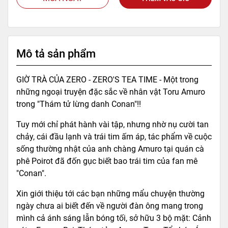
Mô tả sản phẩm
GIỜ TRÀ CỦA ZERO - ZERO'S TEA TIME - Một trong
những ngoại truyện đặc sắc về nhân vật Toru Amuro
trong "Thám tử lừng danh Conan"!!
Tuy mới chỉ phát hành vài tập, nhưng nhờ nụ cười tan
chảy, cái đầu lạnh và trái tim ấm áp, tác phẩm về cuộc
sống thường nhật của anh chàng Amuro tại quán cà
phê Poirot đã đốn gục biết bao trái tim của fan mê
"Conan".
Xin giới thiệu tới các bạn những mẩu chuyện thường
ngày chưa ai biết đến về người đàn ông mang trong
mình cả ánh sáng lẫn bóng tối, sở hữu 3 bộ mặt: Cảnh