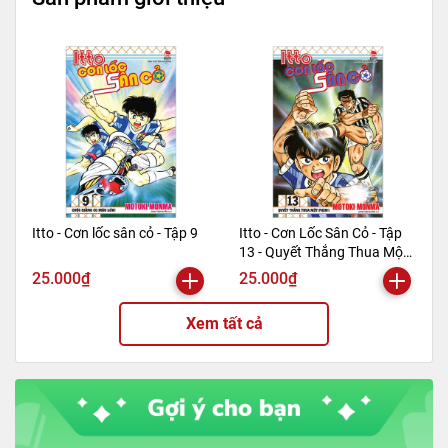
Mã hàng
8935244879865
Tác giả
Gosho Aoyama
Tên NCC
Nhà xuất bản Kim Đồng
NXB
Kim Đồng
Kích thước bao bì
18 x13cm
Trọng lượng (gr)
200
Số trang
160
Hình thức
Bìa mềm
Itto - Cơn lốc sân cỏ - Tập 9
Itto - Cơn Lốc Sân Cỏ - Tập
13 - Quyết Thắng Thua Một
Phen!! (Tái Bản 2024)
25.000₫
25.000₫
Xem tất cả