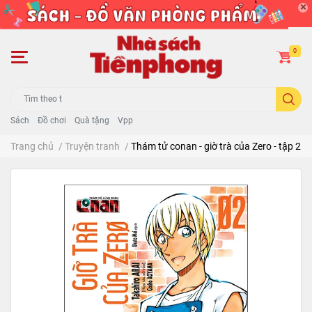
0
Sách
Đồ chơi
Quà tặng
Vpp
Trang chủ
/
Truyện tranh
/
Thám tử conan - giờ trà của Zero - tập 2