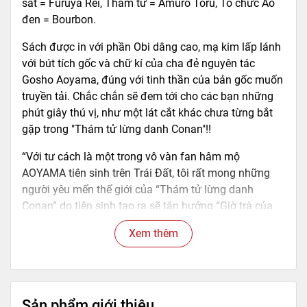
sát = Furuya Rei, Thám tử = Amuro Toru, Tổ chức Áo
đen = Bourbon.
Sách được in với phần Obi dâng cao, mạ kim lấp lánh
với bút tích gốc và chữ kí của cha đẻ nguyên tác
Gosho Aoyama, đúng với tinh thần của bản gốc muốn
truyền tải. Chắc chắn sẽ đem tới cho các bạn những
phút giây thú vị, như một lát cắt khác chưa từng bắt
gặp trong "Thám tử lừng danh Conan"!!
“Với tư cách là một trong vô vàn fan hâm mộ
AOYAMA tiên sinh trên Trái Đất, tôi rất mong những
người yêu mến thế giới của “Thám tử lừng danh
Conan” do tiên sinh tạo ra sẽ tận hưởng “Giờ trà của
Zero” hết mình. Tôi vẽ bộ truyện này cũng vì mục đích
Xem thêm
đó. Rất mong được mọi người đón nhận.” (Takahiro
Arai)
==========================================
====================
Sản phẩm giới thiệu