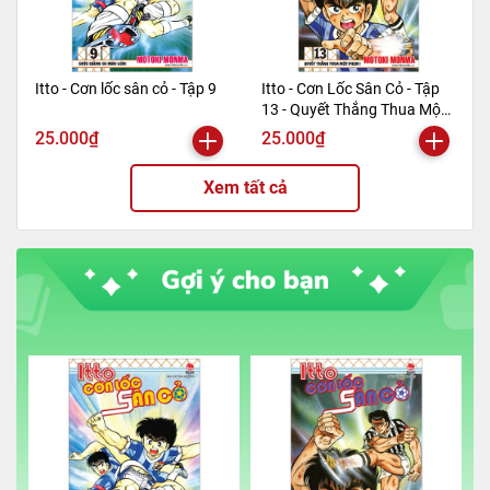
Itto - Cơn lốc sân cỏ - Tập 9
Itto - Cơn Lốc Sân Cỏ - Tập
13 - Quyết Thắng Thua Một
Phen!! (Tái Bản 2024)
25.000₫
25.000₫
Xem tất cả