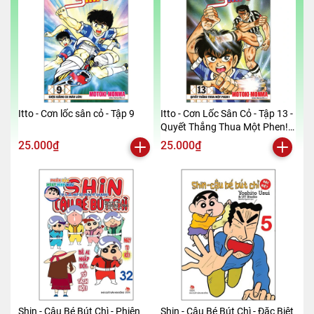
Itto - Cơn lốc sân cỏ - Tập 9
Itto - Cơn Lốc Sân Cỏ - Tập 13 -
Quyết Thắng Thua Một Phen!!
(Tái Bản 2024)
25.000₫
25.000₫
Shin - Cậu Bé Bút Chì - Phiên
Shin - Cậu Bé Bút Chì - Đặc Biệt