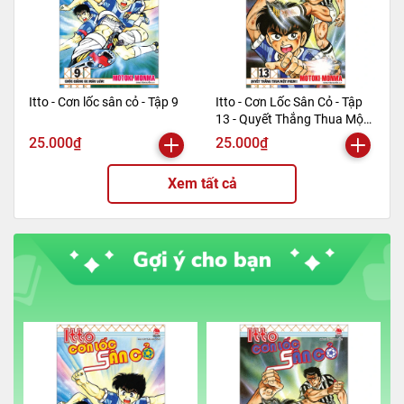
Itto - Cơn lốc sân cỏ - Tập 9
Itto - Cơn Lốc Sân Cỏ - Tập
13 - Quyết Thắng Thua Một
Phen!! (Tái Bản 2024)
25.000₫
25.000₫
Xem tất cả