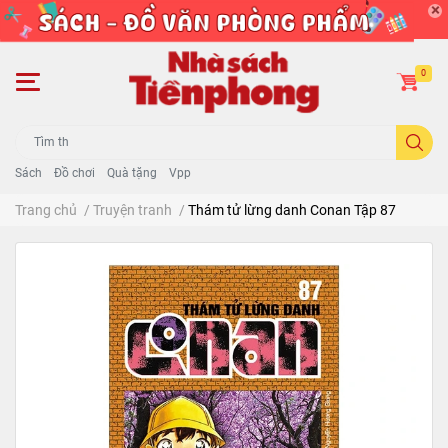
0
Sách
Đồ chơi
Quà tặng
Vpp
Trang chủ
/
Truyện tranh
/
Thám tử lừng danh Conan Tập 87