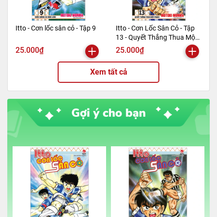
Itto - Cơn lốc sân cỏ - Tập 9
Itto - Cơn Lốc Sân Cỏ - Tập
13 - Quyết Thắng Thua Một
Phen!! (Tái Bản 2024)
25.000₫
25.000₫
Xem tất cả