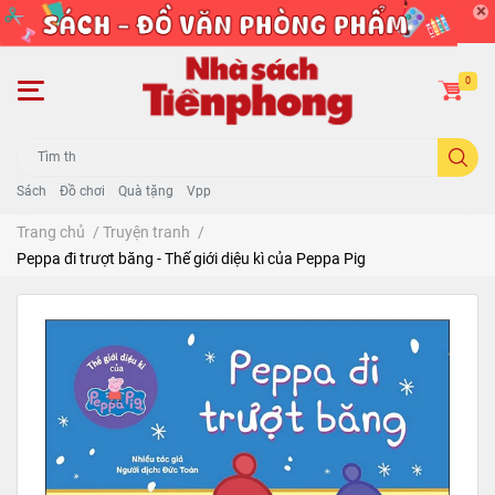
0
Sách
Đồ chơi
Quà tặng
Vpp
Trang chủ
/
Truyện tranh
/
Peppa đi trượt băng - Thế giới diệu kì của Peppa Pig