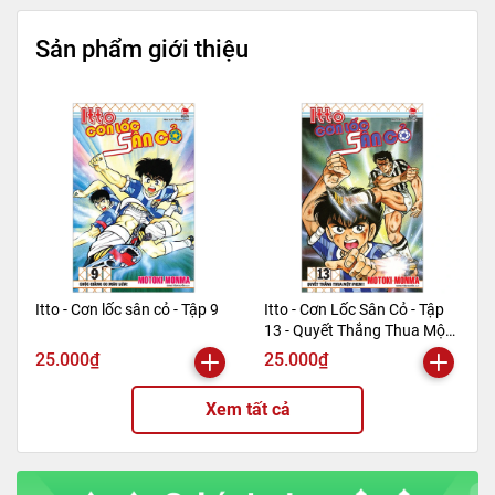
=======================
Sản phẩm giới thiệu
Mã hàng
8935210310934
Tác giả
Nhiều Tác Giả
Tên NCC
Tân Việt
NXB
Mỹ Thuật
Kích thước bao bì
20.5 x 20.5x 0.2cm
Trọng lượng (gr)
100
Số trang
24
Hình thức
Bìa mềm
Itto - Cơn lốc sân cỏ - Tập 9
Itto - Cơn Lốc Sân Cỏ - Tập
13 - Quyết Thắng Thua Một
Phen!! (Tái Bản 2024)
25.000₫
25.000₫
Xem tất cả