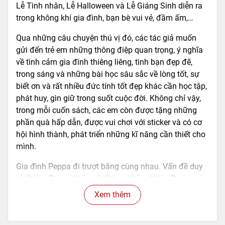
Lễ Tình nhân, Lễ Halloween và Lễ Giáng Sinh diễn ra
trong không khí gia đình, bạn bè vui vẻ, đầm ấm,…
Qua những câu chuyện thú vị đó, các tác giả muốn
gửi đến trẻ em những thông điệp quan trọng, ý nghĩa
về tình cảm gia đình thiêng liêng, tình bạn đẹp đẽ,
trong sáng và những bài học sâu sắc về lòng tốt, sự
biết ơn và rất nhiều đức tính tốt đẹp khác cần học tập,
phát huy, gìn giữ trong suốt cuộc đời. Không chỉ vậy,
trong mỗi cuốn sách, các em còn được tặng những
phần quà hấp dẫn, được vui chơi với sticker và có cơ
hội hình thành, phát triển những kĩ năng cần thiết cho
mình.
Gia đình Peppa đi trượt băng cùng nhau. Vấn đề duy
nhất là... Peppa không biết trượt băng! Liệu Peppa có
thể làm quen với bộ môn này và chơi đùa vui vẻ
Xem thêm
không?
==========================================