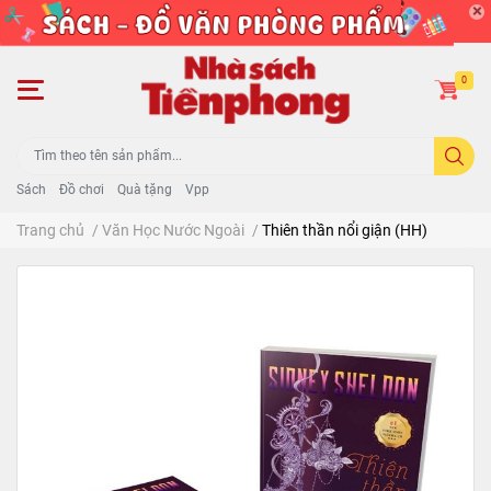
0
Sách
Đồ chơi
Quà tặng
Vpp
Trang chủ
/
Văn Học Nước Ngoài
/
Thiên thần nổi giận (HH)