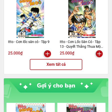
Itto - Cơn lốc sân cỏ - Tập 9
Itto - Cơn Lốc Sân Cỏ - Tập
13 - Quyết Thắng Thua Một
Phen!! (Tái Bản 2024)
25.000₫
25.000₫
Xem tất cả