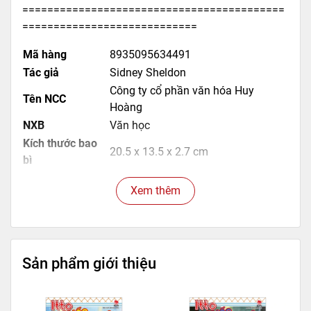
==========================================
============================
Mã hàng
8935095634491
Tác giả
Sidney Sheldon
Công ty cổ phần văn hóa Huy
Tên NCC
Hoàng
NXB
Văn học
Kích thước bao
20.5 x 13.5 x 2.7 cm
bì
Trọng lượng
600gr
Xem thêm
Số trang
544
Hình thức
Bìa mềm
Sản phẩm giới thiệu