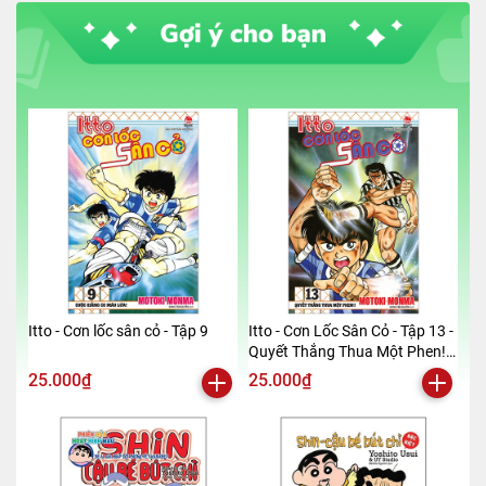
==========================
Mã hàng
8935246938256
Tác giả
Napoleon Hill
Tên NCC
Bizbooks
NXB
Hồng Đức
Kích thước bao bì
16*24cm
Số trang
325
Hình thức
Bìa mềm
Itto - Cơn lốc sân cỏ - Tập 9
Itto - Cơn Lốc Sân Cỏ - Tập 13 -
Quyết Thắng Thua Một Phen!!
(Tái Bản 2024)
25.000₫
25.000₫