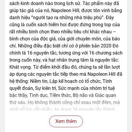
sách kinh doanh nào trong lịch sử. Tác phẩm này đã
giúp tác giả của nó, Napoleon Hill, được tôn vinh bằng
danh hiệu “người tạo ra những nhà triệu phú”. Đây
cũng là cuốn sách hiếm hoi được đứng trong top của
rất nhiều bình chọn theo nhiều tiêu chí khác nhau –
bình chọn của độc giả, của giới chuyên môn, của báo
chí. Những điều đặc biệt chỉ có ở phiên bản 2020 Đó
chính là 16 nguyên tắc, tương ứng với 16 chương sách
trong cuốn này, và hạt nhân trung tâm là nguyên tắc:
Khát vọng. Từ điểm khởi đầu đó, chúng ta sẽ lần lượt
áp dụng các nguyên tắc tiếp theo mà Napoleon Hill đã
hệ thống: Niềm tin, Lập kế hoạch có tổ chức, Tính
quyết đoán, Sự kiên trì, Sức mạnh của nhóm trí tuệ
bậc thầy, Tình dục, Tiềm thức, Bộ não và Giác quan
thứ sáu. Họ không thành công chỉ ssau một đêm, mà
phải nỗ lực rất nhiều, áp dụng 16 nguyên tắc thành
công đến độ nhuần nhuyễn thì mới trở nên giàu có.
Xem thêm
Trong ấn bản cập nhật lần này, từng khía cạnh của
Think and Grow Rich đều được phân tích để đảm bảo