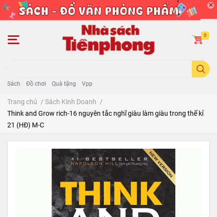
0
Sách
Đồ chơi
Quà tặng
Vpp
Trang chủ
/
Sách Kinh Doanh
/
Think and Grow rich-16 nguyên tắc nghĩ giàu làm giàu trong thế kỉ
21 (HĐ) M-C