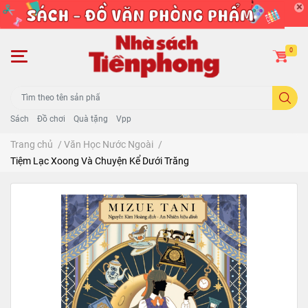
0
Sách
Đồ chơi
Quà tặng
Vpp
Trang chủ
/
Văn Học Nước Ngoài
/
Tiệm Lạc Xoong Và Chuyện Kể Dưới Trăng