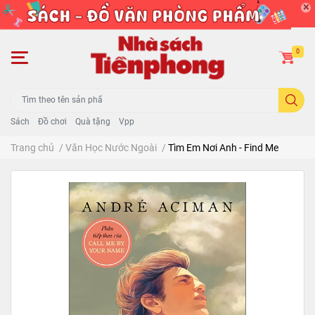
0
Sách
Đồ chơi
Quà tặng
Vpp
Trang chủ
/
Văn Học Nước Ngoài
/
Tìm Em Nơi Anh - Find Me