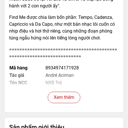
hành với 2 con người ấy".
Find Me được chia làm bốn phần: Tempo, Cadenza,
Capriccio và Da Capo, như một bản nhạc lôi cuốn có
nhịp điệu và hơi thở riêng, cùng những đoạn phóng
túng ngẫu hứng nói lên tiếng lòng người chơi.
==========================================
============================
Mã hàng
8934974171928
Tác giả
André Aciman
Tên NCC
NXB Trẻ
NXB
NXB Trẻ
Xem thêm
Kích thước bao bì
20 x 13 cm
Trọng lượng
350gr
Số trang
332
Hình thức
Bìa mềm
Sản phẩm giới thiệu