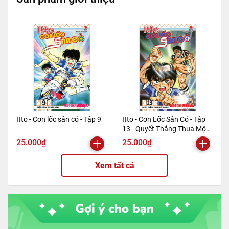
Itto - Cơn lốc sân cỏ - Tập 9
Itto - Cơn Lốc Sân Cỏ - Tập
13 - Quyết Thắng Thua Một
Phen!! (Tái Bản 2024)
25.000₫
25.000₫
Xem tất cả