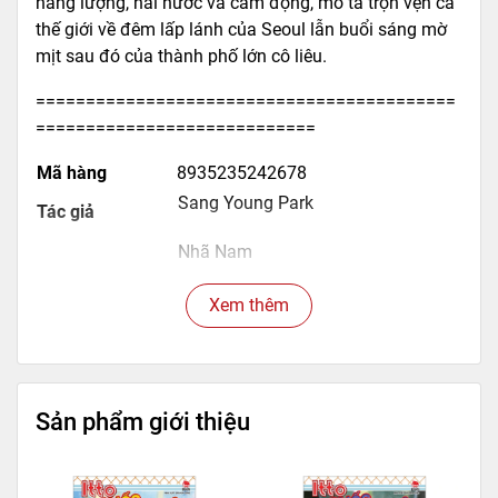
năng lượng, hài hước và cảm động, mô tả trọn vẹn cả
thế giới về đêm lấp lánh của Seoul lẫn buổi sáng mờ
mịt sau đó của thành phố lớn cô liêu.
==========================================
============================
Mã hàng
8935235242678
Sang Young Park
Tác giả
Nhã Nam
Tên NCC
Xem thêm
Hội Nhà Văn
NXB
Kích thước bao bì
20.5 x 14 x 1.3 cm
Trọng lượng
300
Sản phẩm giới thiệu
264
Số trang
Hình thức
Bìa mềm