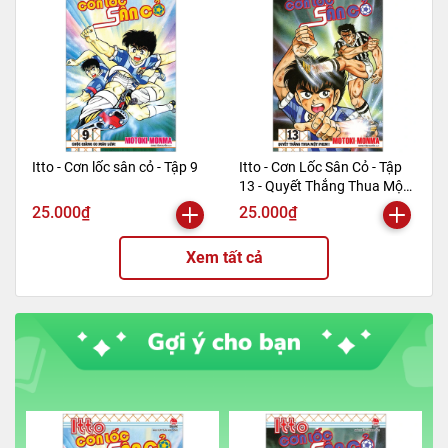
Itto - Cơn lốc sân cỏ - Tập 9
Itto - Cơn Lốc Sân Cỏ - Tập
13 - Quyết Thắng Thua Một
Phen!! (Tái Bản 2024)
25.000₫
25.000₫
Xem tất cả