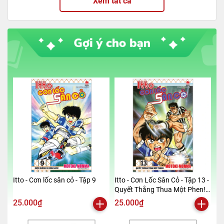
Xem tất cả
Itto - Cơn lốc sân cỏ - Tập 9
Itto - Cơn Lốc Sân Cỏ - Tập 13 -
Quyết Thắng Thua Một Phen!!
(Tái Bản 2024)
25.000₫
25.000₫