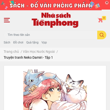
0
Sách
Đồ chơi
Quà tặng
Vpp
Trang chủ
/
Văn Học Nước Ngoài
/
Truyện tranh Neko Damiri - Tập 1