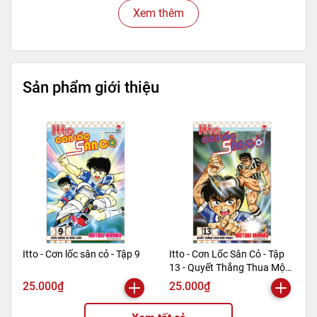
Tên NCC
AZ Việt Nam
Xem thêm
NXB
Dân Trí
Kích thước bao bì
18 x 13 x 0.8 cm
Trọng lượng
180gr
Số trang
160
Sản phẩm giới thiệu
Hình thức
Bìa mềm
Itto - Cơn lốc sân cỏ - Tập 9
Itto - Cơn Lốc Sân Cỏ - Tập
13 - Quyết Thắng Thua Một
Phen!! (Tái Bản 2024)
25.000₫
25.000₫