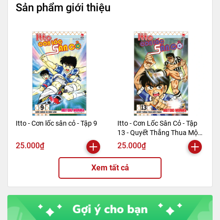
Tác giả
Vũ Trọng Phụng
Sản phẩm giới thiệu
Tên NCC
Minh Long
NXB
Văn Học
Kích thước bao bì
20.5 x 14.5 x 3.7 cm
Trọng lượng
720
Số trang
776
Hình thức
Bìa mềm
Itto - Cơn lốc sân cỏ - Tập 9
Itto - Cơn Lốc Sân Cỏ - Tập
13 - Quyết Thắng Thua Một
Phen!! (Tái Bản 2024)
25.000₫
25.000₫
Xem tất cả